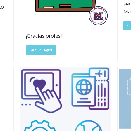
res
to
Ma
Se
¡Gracias profes!
Seguir llegint