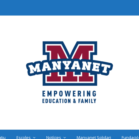
tiu
Escoles
Notícies
Manyanet Solidari
Fundació