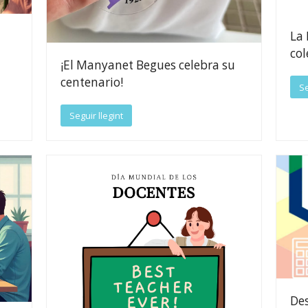
La 
co
¡El Manyanet Begues celebra su
centenario!
Se
Seguir llegint
Des