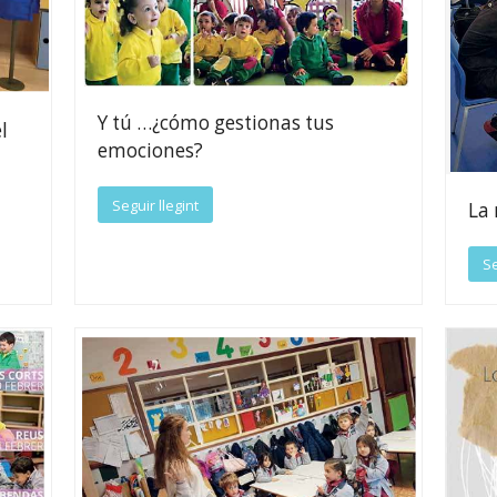
Y tú …¿cómo gestionas tus
l
emociones?
Seguir llegint
La 
Se