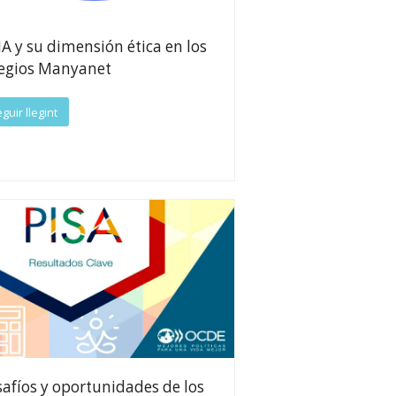
IA y su dimensión ética en los
legios Manyanet
guir llegint
afíos y oportunidades de los