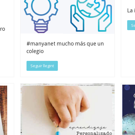
La 
Se
uro
#manyanet mucho más que un
colegio
Seguir llegint