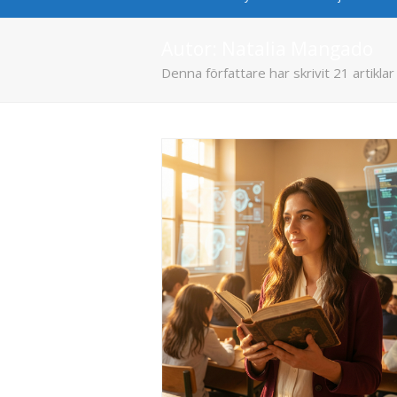
Autor:
Natalia Mangado
Denna författare har skrivit 21 artiklar