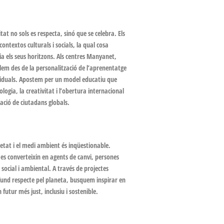
t no sols es respecta, sinó que se celebra. Els
ntextos culturals i socials, la qual cosa
ia els seus horitzons. Als centres Manyanet,
llem des de la personalització de l’aprenentatge
ividuals. Apostem per un model educatiu que
logia, la creativitat i l’obertura internacional
ció de ciutadans globals.
etat i el medi ambient és inqüestionable.
es converteixin en agents de canvi, persones
 social i ambiental. A través de projectes
rofund respecte pel planeta, busquem inspirar en
 futur més just, inclusiu i sostenible.