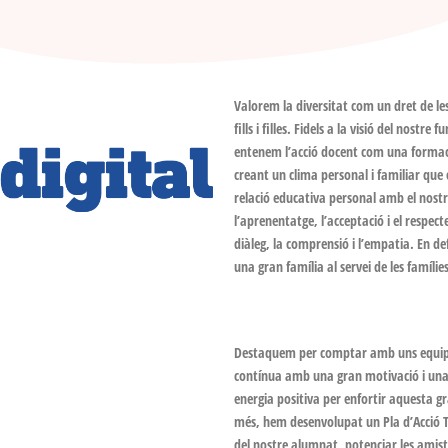
Valorem la diversitat com un dret de les
fills i filles. Fidels a la visió del nost
entenem l’acció docent com una formació
creant un clima personal i familiar que 
relació educativa personal amb el nostr
l’aprenentatge, l’acceptació i el respecte
diàleg, la comprensió i l’empatia. En de
una gran família al servei de les famílie
Destaquem per comptar amb uns equips 
contínua amb una gran motivació i una f
energia positiva per enfortir aquesta g
més, hem desenvolupat un Pla d’Acció Tu
del nostre alumnat, potenciar les amist