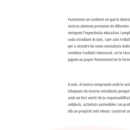
Fomentem un ambient en què la diversita
nostres alumnes provenen de diferents co
enriqueix l’experiència educativa i ampl
cada estudiant és únic, i per això treba
per a atendre les seves necessitats ind
combina tradició i innovació, on la tecno
juguen un paper fonamental en la forma
A més, el nostre compromís amb la soci
Eduquem els nostres estudiants perquè 
amb un fort sentit de la responsabilitat
solidaris, activitats sostenibles i un p
ells un propòsit més elevat: construir un