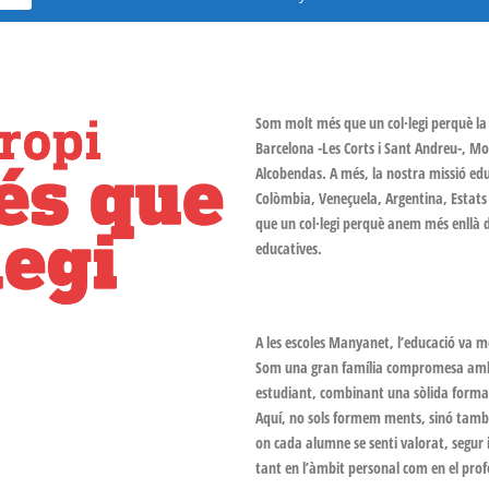
Som molt més que un col·legi perquè la 
Barcelona -Les Corts i Sant Andreu-, Mol
Alcobendas. A més, la nostra missió ed
Colòmbia, Veneçuela, Argentina, Estat
que un col·legi perquè anem més enllà de
educatives.
A les escoles Manyanet, l’educació va 
Som una gran família compromesa amb 
estudiant, combinant una sòlida forma
Aquí, no sols formem ments, sinó també
on cada alumne se senti valorat, segur 
tant en l’àmbit personal com en el prof