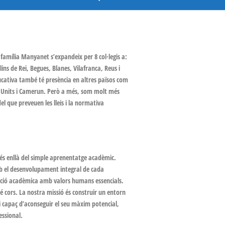
família Manyanet s’expandeix per 8 col·legis a:
ins de Rei, Begues, Blanes, Vilafranca, Reus i
ucativa també té presència en altres països com
s Units i Camerun. Però a més, som molt més
l que preveuen les lleis i la normativa
més enllà del simple aprenentatge acadèmic.
el desenvolupament integral de cada
ció acadèmica amb valors humans essencials.
 cors. La nostra missió és construir un entorn
i capaç d’aconseguir el seu màxim potencial,
essional.