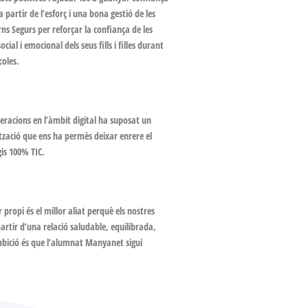
a partir de l’esforç i una bona gestió de les
s Segurs per reforçar la confiança de les
cial i emocional dels seus fills i filles durant
coles.
neracions en l’àmbit digital ha suposat un
lització que ens ha permès deixar enrere el
gis 100% TIC.
propi és el millor aliat perquè els nostres
artir d’una relació saludable, equilibrada,
mbició és que l’alumnat Manyanet sigui