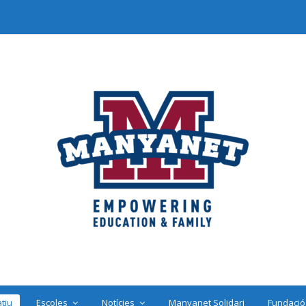
tiu
Escoles
Notícies
Manyanet Solidari
Fundació