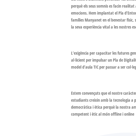
perquè els seus somnis es facin realitat 
emocions. Hem implantat el Pla d’Entorn
famílies Manyanet en el benestar físic, so
la seva experiència vital a les nostres es
L’exigència per capacitar les futures ge
al·licient per impulsar un Pla de Digita
model d’aula TIC per passar a ser col·le
Estem convençuts que el nostre caràcter 
estudiants creixin amb la tecnologia a p
democràtica i ètica perquè la nostra a
competent i ètic al món offline i online