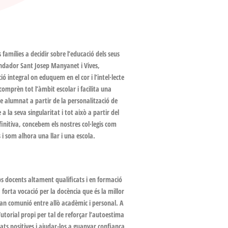
 famílies a decidir sobre l’educació dels seus
re fundador Sant Josep Manyanet i Vives,
 integral on eduquem en el cor i l’intel·lecte
comprèn tot l’àmbit escolar i facilita una
e alumnat a partir de la personalització de
 a la seva singularitat i tot això a partir del
finitiva, concebem els nostres col·legis com
s i som alhora una llar i una escola.
docents altament qualificats i en formació
orta vocació per la docència que és la millor
ran comunió entre allò acadèmic i personal. A
torial propi per tal de reforçar l’autoestima
ats positives i ajudar-los a guanyar confiança