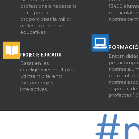
professionals necessaris
13400 alumn
per a poder
matriculats e
proporcionar la millor
nostres cent
de les experiències
educatives
FORMACIÓ
PROJECTE EDUCATIU
Entorn didàct
per acompan
Basat en les
nostres alum
intel·ligències múltiples,
moment. Alt
utilitzant diferents
nostres esco
metodologies
disposen de 
interactives.
profectes 1x1