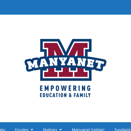
tiu
Escoles
Notícies
Manyanet Solidari
Fundació