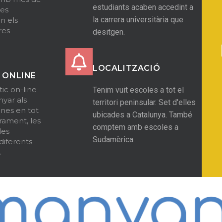
estudiants acaben accedint a
es
la carrera universitària que
n els
res
desitgen.
LOCALITZACIÓ
 ONLINE
ic on-line
Tenim vuit escoles a tot el
yar als
territori peninsular. Set d'elles
nes en tot
ubicades a Catalunya. També
rament, les
comptem amb escoles a
les
Sudamèrica.
diferents
.