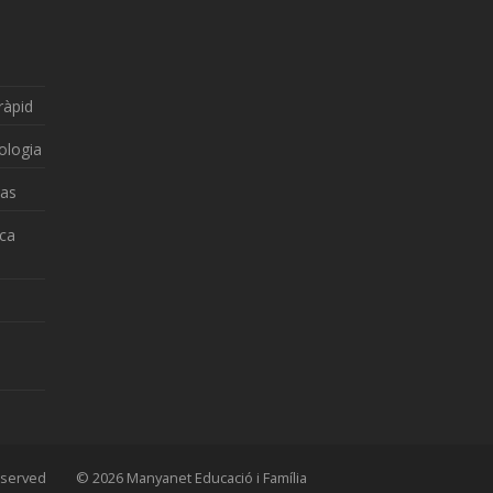
ràpid
ologia
zas
nca
 Reserved © 2026 Manyanet Educació i Família