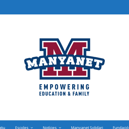
tiu
Escoles
Notícies
Manyanet Solidari
Fundació