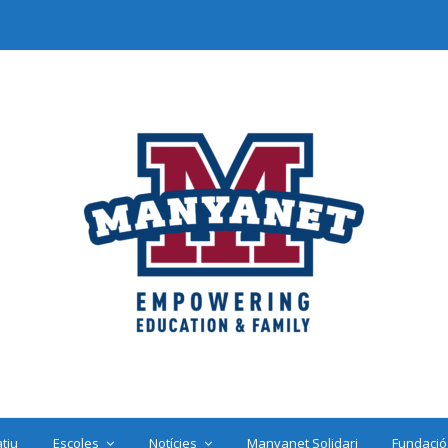
tiu
Escoles
Notícies
Manyanet Solidari
Fundació