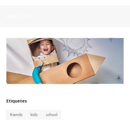
event-05
Etiquetes
friends
kids
school