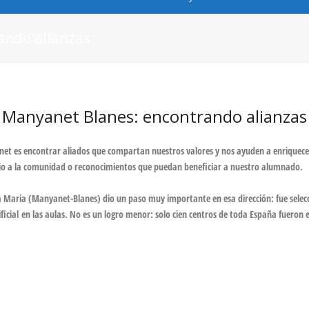
ando alianzas
Manyanet Blanes: encontrando alianzas
anet es encontrar aliados que compartan nuestros valores y nos ayuden a enriquece
icio a la comunidad o reconocimientos que puedan beneficiar a nuestro alumnado.
ta Maria (Manyanet-
Blanes
) dio un paso muy importante en esa dirección: fue sele
ficial
en las aulas. No es un logro menor: solo cien centros de toda España fueron el