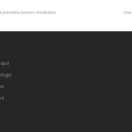
ca presenta buenos resultados
Una 
ràpid
ologia
zas
nca