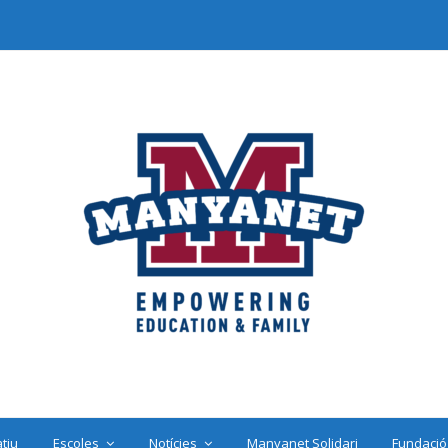
tiu
Escoles
Notícies
Manyanet Solidari
Fundació