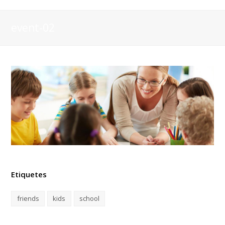
event-02
Etiquetes
friends
kids
school