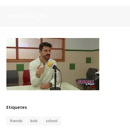
mqdefault_6s
Etiquetes
friends
kids
school