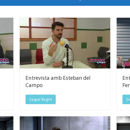
Entrevista amb Esteban del
En
Campo
Fe
Seguir llegint
Se