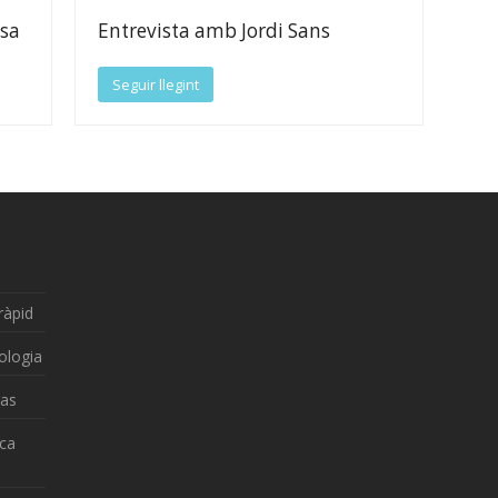
sa
Entrevista amb Jordi Sans
Seguir llegint
ràpid
ologia
zas
nca