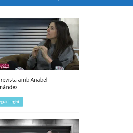
trevista amb Anabel
rnández
guir llegint