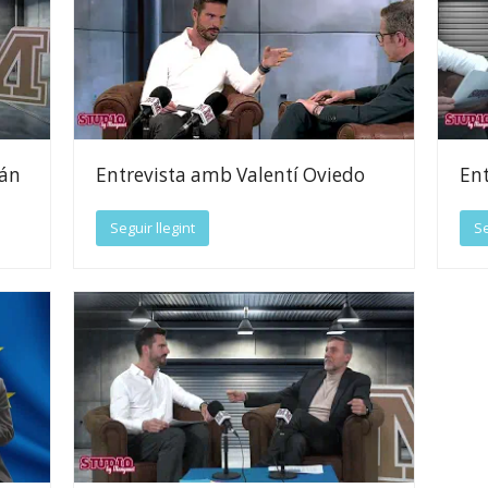
uán
Entrevista amb Valentí Oviedo
Ent
Seguir llegint
Se