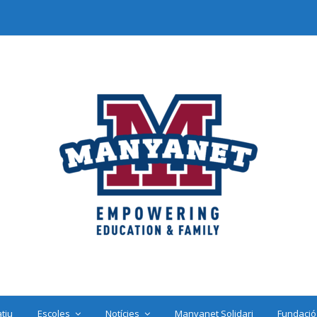
tiu
Escoles
Notícies
Manyanet Solidari
Fundació