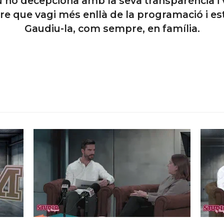
u no decepciona amb la seva transparència i v
atre que vagi més enllà de la programació i e
Gaudiu-la, com sempre, en família.