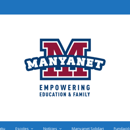
tiu
Escoles
Notícies
Manyanet Solidari
Fundació