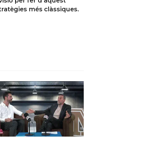
isió per fer d’aquest
stratègies més clàssiques.