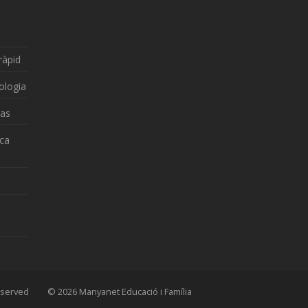
ràpid
ologia
zas
nca
 Reserved © 2026 Manyanet Educació i Família