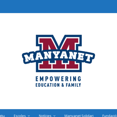
tiu
Escoles
Notícies
Manyanet Solidari
Fundació