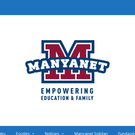
tiu
Escoles
Notícies
Manyanet Solidari
Fundació