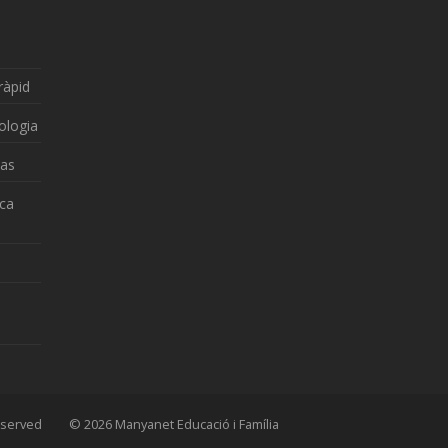
ràpid
ologia
zas
nca
 Reserved © 2026 Manyanet Educació i Família