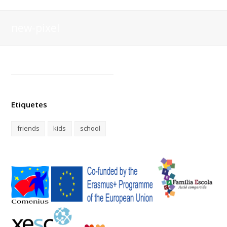
new-pixel
Etiquetes
friends
kids
school