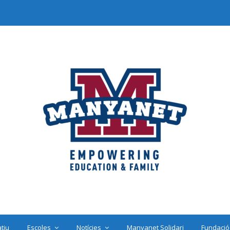
tiu
Escoles
Notícies
Manyanet Solidari
Fundació