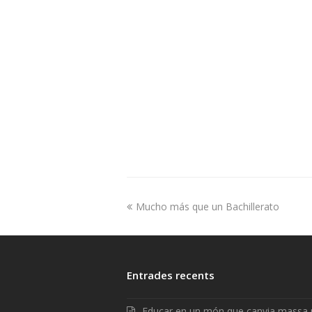
Mucho más que un Bachillerato
Entrades recents
Educar en un món que canvia massa 