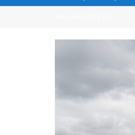
Manyanet Ch°a (1)