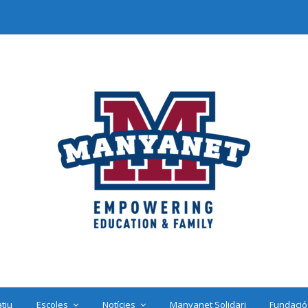
tiu
Escoles
Notícies
Manyanet Solidari
Fundació