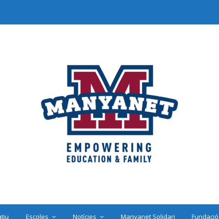
tiu
Escoles
Notícies
Manyanet Solidari
Fundació