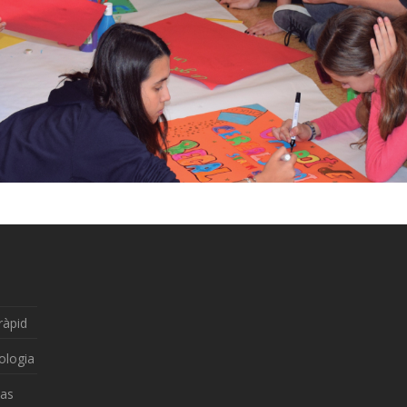
ràpid
ologia
zas