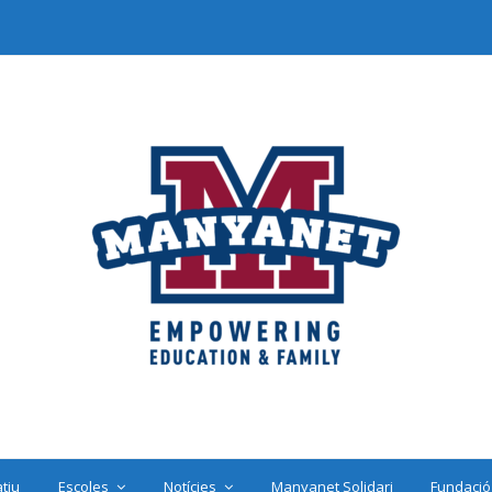
tiu
Escoles
Notícies
Manyanet Solidari
Fundació