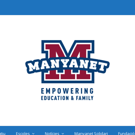
tiu
Escoles
Notícies
Manyanet Solidari
Fundació