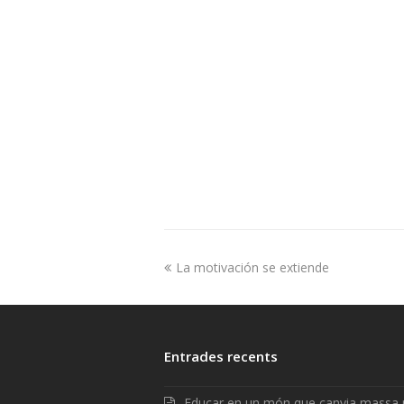
La motivación se extiende
Entrades recents
Educar en un món que canvia massa 