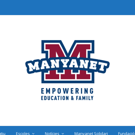
tiu
Escoles
Notícies
Manyanet Solidari
Fundació