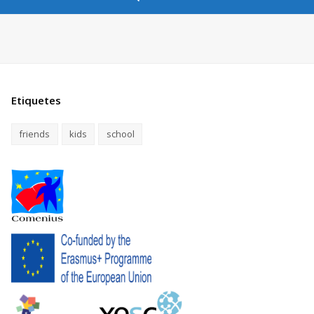
Etiquetes
friends
kids
school