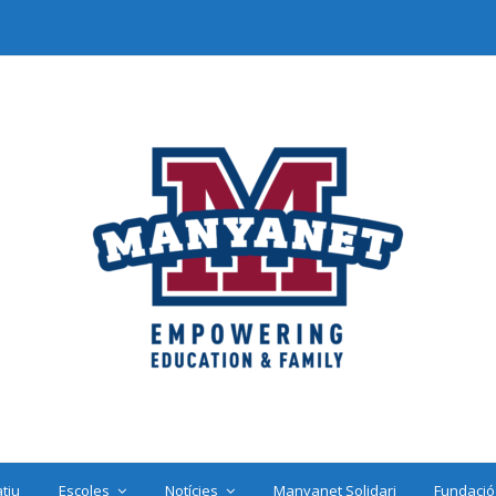
tiu
Escoles
Notícies
Manyanet Solidari
Fundació