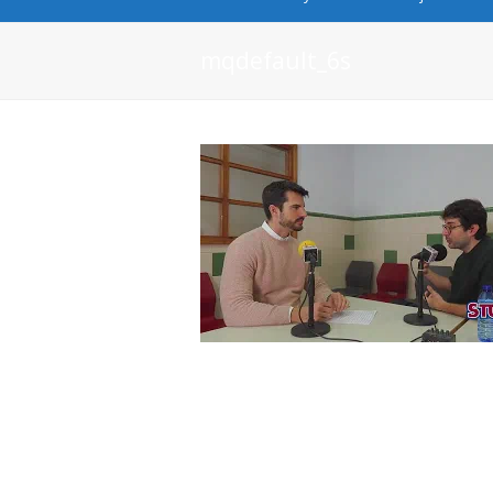
mqdefault_6s