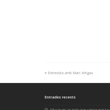
Entrevista amb Marc Artigau
Entrades recents
Educar en un món que canvia massa 