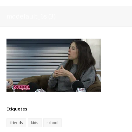
mqdefault_6s (3)
Etiquetes
friends
kids
school