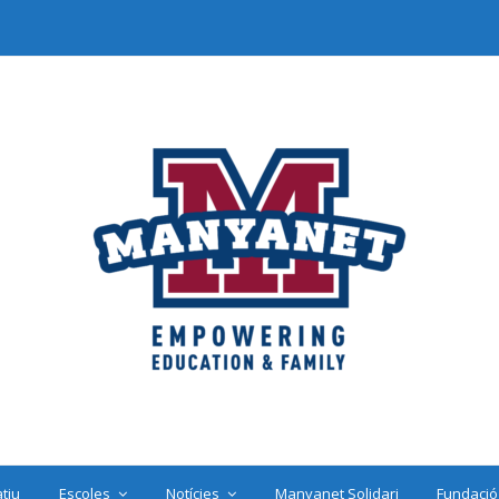
tiu
Escoles
Notícies
Manyanet Solidari
Fundació