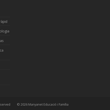
ràpid
ologia
zas
nca
 Reserved © 2026 Manyanet Educació i Família