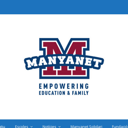
tiu
Escoles
Notícies
Manyanet Solidari
Fundació