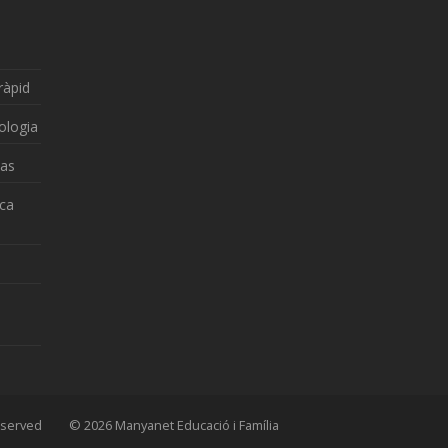
ràpid
ologia
zas
nca
 Reserved © 2026 Manyanet Educació i Família