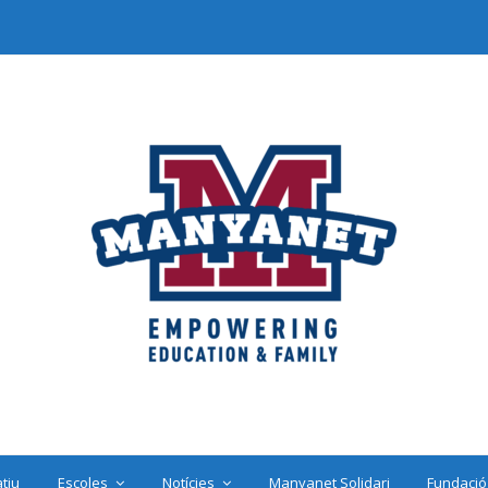
tiu
Escoles
Notícies
Manyanet Solidari
Fundació