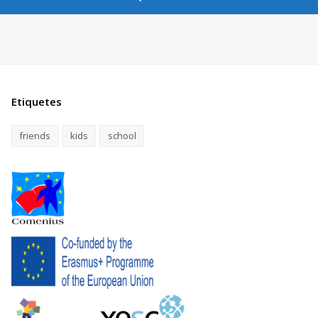
Etiquetes
friends
kids
school