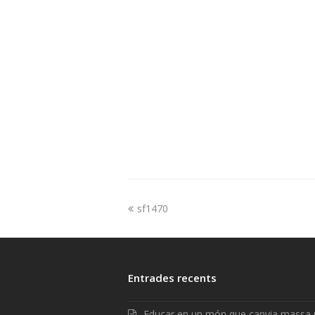
sf1470
Entrades recents
Educar en un món que canvia massa 