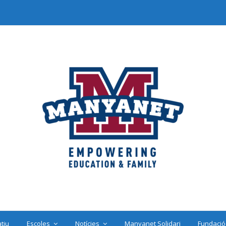
tiu
Escoles
Notícies
Manyanet Solidari
Fundació