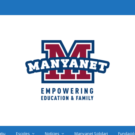
tiu
Escoles
Notícies
Manyanet Solidari
Fundació