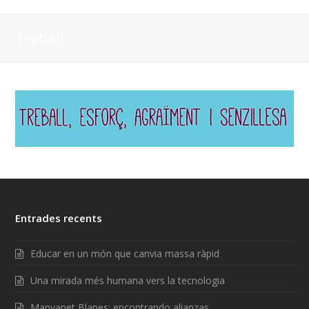
Treball
Entrades recents
Educar en un món que canvia massa ràpid
Una mirada més humana vers la tecnologia
Manyanet Blanes: encontrando alianzas