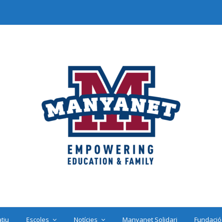
tiu
Escoles
Notícies
Manyanet Solidari
Fundació