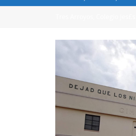
Tres Arroyos, Colegio Jes£s