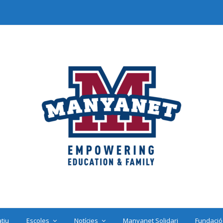
tiu
Escoles
Notícies
Manyanet Solidari
Fundació