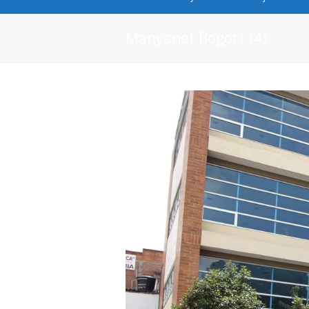
Manyanet Bogot† (4)