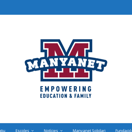
tiu
Escoles
Notícies
Manyanet Solidari
Fundació