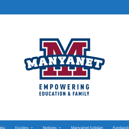
tiu
Escoles
Notícies
Manyanet Solidari
Fundació