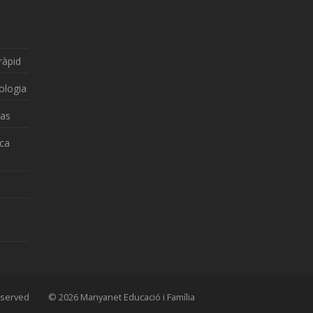
ràpid
ologia
zas
nca
 Reserved © 2026 Manyanet Educació i Família