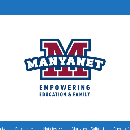
tiu
Escoles
Notícies
Manyanet Solidari
Fundació