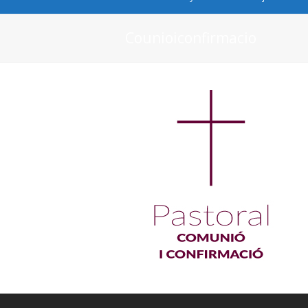
Counioiconfirmacio