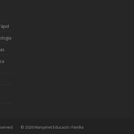
ràpid
ologia
zas
nca
 Reserved © 2026 Manyanet Educació i Família