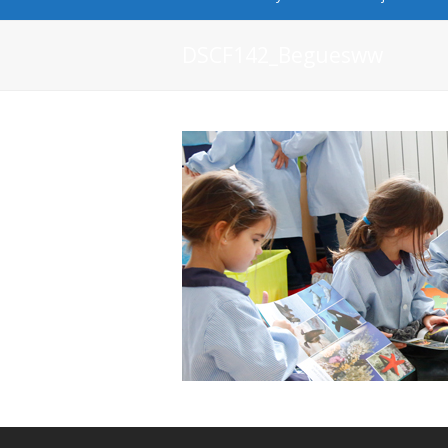
DSCF142_Beguesww