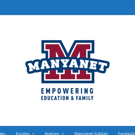
tiu
Escoles
Notícies
Manyanet Solidari
Fundació