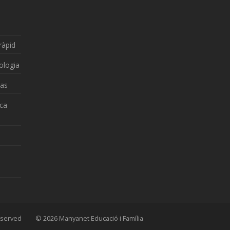
ràpid
ologia
zas
nca
 Reserved © 2026 Manyanet Educació i Família