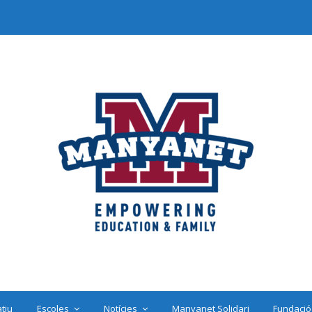
tiu
Escoles
Notícies
Manyanet Solidari
Fundació