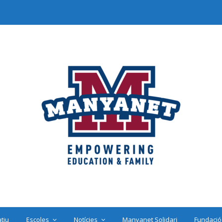
tiu
Escoles
Notícies
Manyanet Solidari
Fundació