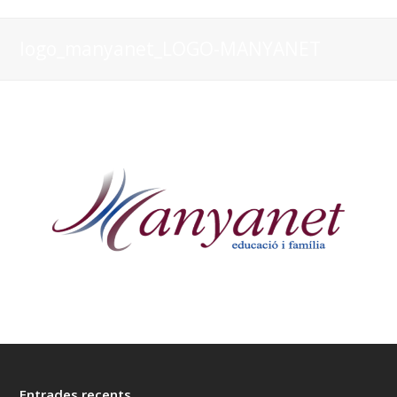
logo_manyanet_LOGO-MANYANET
Entrades recents