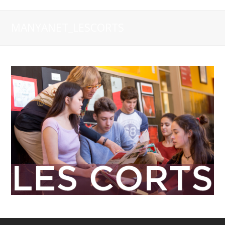
MANYANET_LESCORTS