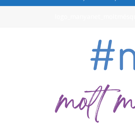
logo_manyanet_moltmésqu