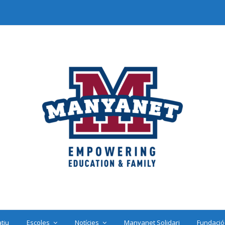
tiu
Escoles
Notícies
Manyanet Solidari
Fundació