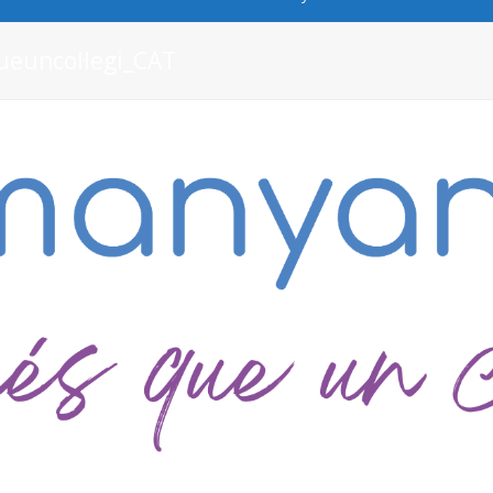
euncol·legi_CAT