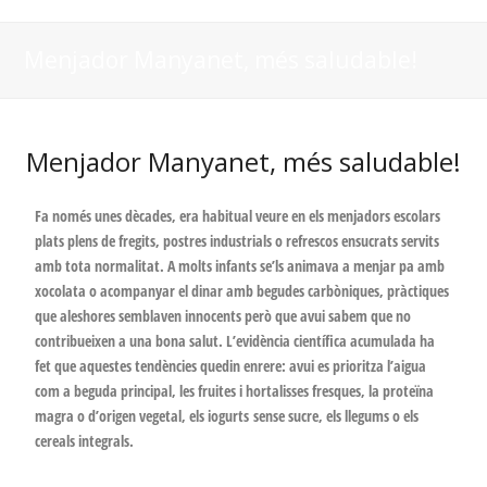
Menjador Manyanet, més saludable!
Menjador Manyanet, més saludable!
Fa només unes dècades, era habitual veure en els menjadors escolars
plats plens de fregits, postres industrials o refrescos ensucrats servits
amb tota normalitat. A molts infants se’ls animava a menjar pa amb
xocolata o acompanyar el dinar amb begudes carbòniques, pràctiques
que aleshores semblaven innocents però que avui sabem que no
contribueixen a una bona salut. L’evidència científica acumulada ha
fet que aquestes tendències quedin enrere: avui es prioritza l’aigua
com a beguda principal, les fruites i hortalisses fresques, la proteïna
magra o d’origen vegetal, els iogurts sense sucre, els llegums o els
cereals integrals.