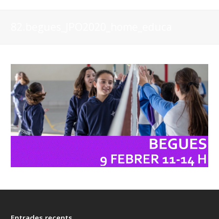
82.begues_JPO2020_home_educa
Entrades recents