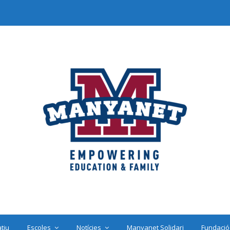
tiu
Escoles
Notícies
Manyanet Solidari
Fundació