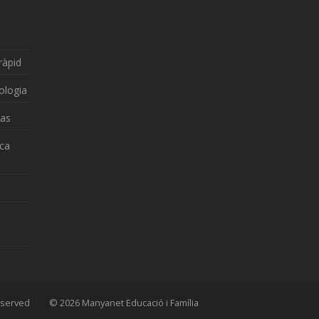
ràpid
ologia
zas
nca
 Reserved © 2026 Manyanet Educació i Família