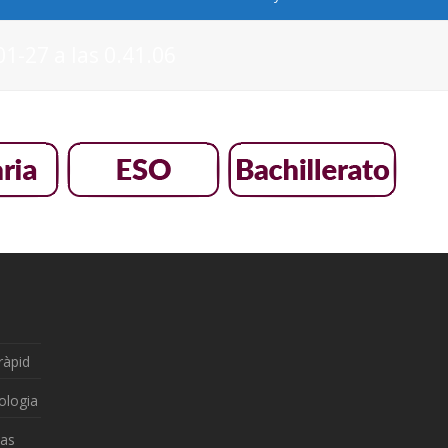
1-27 a las 0.41.06
ràpid
ologia
zas