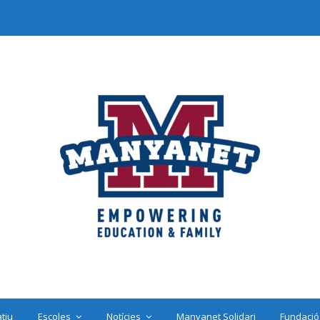
tiu
Escoles
Notícies
Manyanet Solidari
Fundació