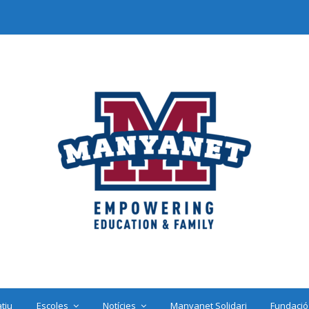
tiu
Escoles
Notícies
Manyanet Solidari
Fundació