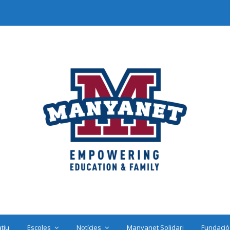
tiu
Escoles
Notícies
Manyanet Solidari
Fundació