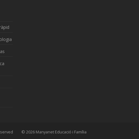
ràpid
ologia
zas
nca
 Reserved © 2026 Manyanet Educació i Família