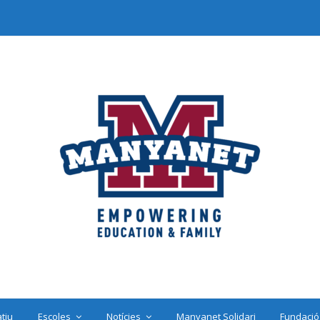
tiu
Escoles
Notícies
Manyanet Solidari
Fundació