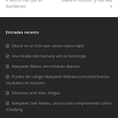
Mucho más que un
¡Hasta el corazón…y más allá!
Bachillerato
Entrades recents
Educar en un món que canvia massa ràpid
Una mirada més humana vers la tecnologia
Manyanet Blanes: encontrando alianzas
El patio del colegio Manyanet Vilafranca presenta buenos
resultados en inclusión
Entrevista amb Marc Artigau
Manyanet Sant Andreu, una escuela comprometida contra
el bullying